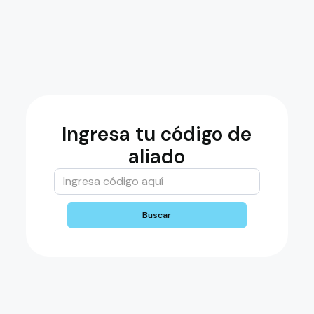
Inicial (10% Min)
10.001$ Hasta 15.000$
12 Meses
US$
inicial error
Monto otorgado a cuotas
US$
Gasto administrativo Kompii
US$
Kompii plan de pagos
Ingresa tu código de
Total a pagar
aliado
US$
Cuotas (hasta 12)
Cuota mensual a pagar
Buscar
US$
Generar cotización
Cotización