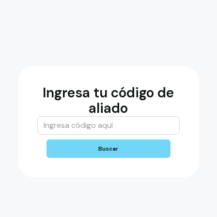
US$
Introduce un precio
de vehículo válido
Inicial (minimo 20%)
US$
inicial error
Cuotas (hasta 36)
¿El vehículo tiene IVA (16%)?
Si
Ingresa tu código de
No
aliado
*IVA: Sólo para vehículos nuevos en caso de
requerir facturación
Gastos estimados vehiculo kompii
Póliza de seguro
US$
Buscar
Gastos legales
US$
GPS
US$
Gastos administrativos
US$