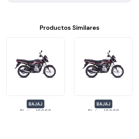
Productos Similares
BAJAJ
BAJAJ
Platina 100CC
Platina 100CC
$10,760.79
$10,760.79
Inicial desde:
Inicial desde:
24 Meses
24 Meses
Cuotas hasta:
Cuotas hasta:
24 Meses
24 Meses
Cuotas desde
Cuotas desde