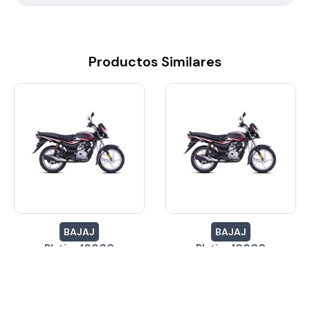
Productos Similares
BAJAJ
BAJAJ
Platina 100CC
Platina 100CC
$10,760.79
$10,760.79
Inicial desde:
Inicial desde:
24 Meses
24 Meses
Cuotas hasta:
Cuotas hasta:
24 Meses
24 Meses
Cuotas desde
Cuotas desde