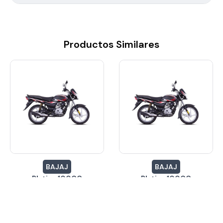
Productos Similares
BAJAJ
BAJAJ
Platina 100CC
Platina 100CC
$10,760.79
$10,760.79
Inicial desde:
Inicial desde:
24 Meses
24 Meses
Cuotas hasta:
Cuotas hasta:
24 Meses
24 Meses
Cuotas desde
Cuotas desde