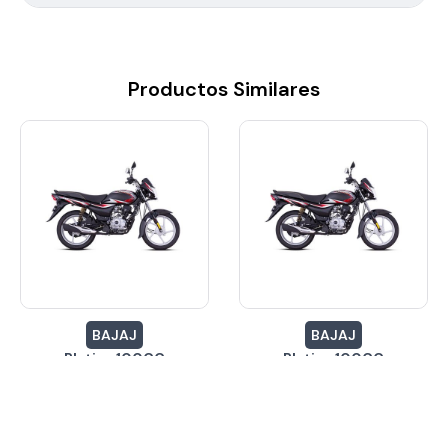
Productos Similares
BAJAJ
BAJAJ
Platina 100CC
Platina 100CC
$10,760.79
$10,760.79
Inicial desde:
Inicial desde:
24 Meses
24 Meses
Cuotas hasta:
Cuotas hasta:
24 Meses
24 Meses
Cuotas desde
Cuotas desde