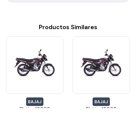
Productos Similares
BAJAJ
BAJAJ
Platina 100CC
Platina 100CC
$10,760.79
$10,760.79
Inicial desde:
Inicial desde:
24 Meses
24 Meses
Cuotas hasta:
Cuotas hasta:
24 Meses
24 Meses
Cuotas desde
Cuotas desde